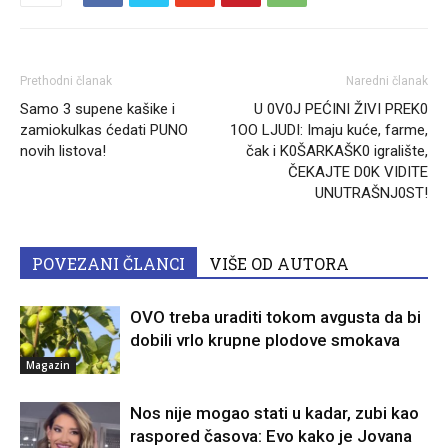
Prethodni članak
Naredni članak
Samo 3 supene kašike i
U 0V0J PEĆINI ŽIVI PREK0
zamiokulkas ćedati PUNO
1OO LJUDI: Imaju kuće, farme,
novih listova!
čak i K0ŠARKAŠK0 igralište,
ČEKAJTE D0K VIDITE
UNUTRAŠNJ0ST!
POVEZANI ČLANCI
VIŠE OD AUTORA
OVO treba uraditi tokom avgusta da bi
dobili vrlo krupne plodove smokava
Magazin
Nos nije mogao stati u kadar, zubi kao
raspored časova: Evo kako je Jovana