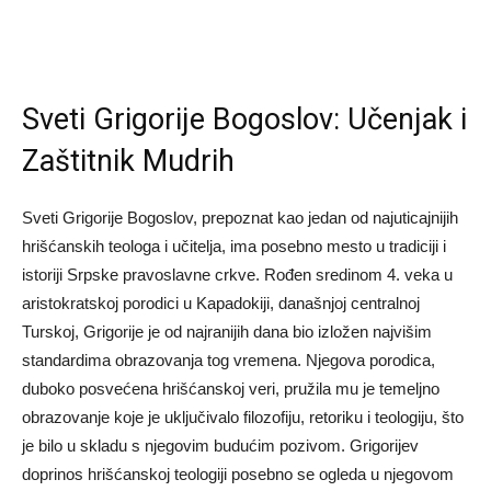
Sveti Grigorije Bogoslov: Učenjak i
Zaštitnik Mudrih
Sveti Grigorije Bogoslov, prepoznat kao jedan od najuticajnijih
hrišćanskih teologa i učitelja, ima posebno mesto u tradiciji i
istoriji Srpske pravoslavne crkve. Rođen sredinom 4. veka u
aristokratskoj porodici u Kapadokiji, današnjoj centralnoj
Turskoj, Grigorije je od najranijih dana bio izložen najvišim
standardima obrazovanja tog vremena. Njegova porodica,
duboko posvećena hrišćanskoj veri, pružila mu je temeljno
obrazovanje koje je uključivalo filozofiju, retoriku i teologiju, što
je bilo u skladu s njegovim budućim pozivom. Grigorijev
doprinos hrišćanskoj teologiji posebno se ogleda u njegovom