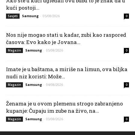
Ako ste u kući ugledali ovu bubu to je znak da u
kući postoji...
Samsung
-
05/08/2026
Savjeti
0
Nos nije mogao stati u kadar, zubi kao raspored
časova: Evo kako je Jovana...
Samsung
-
05/08/2026
Magazin
0
Imate je u baštama, a miriše na limun, ova biljka
nudi niz koristi: Može...
Samsung
-
04/08/2026
Magazin
0
Ženama je u ovom plemenu strogo zabranjeno
kupanje: Čupaju im zube na živo, na...
Samsung
-
03/08/2026
Magazin
0