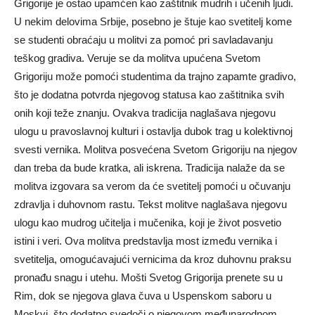
Grigorije je ostao upamćen kao zaštitnik mudrih i učenih ljudi.
U nekim delovima Srbije, posebno je štuje kao svetitelj kome
se studenti obraćaju u molitvi za pomoć pri savladavanju
teškog gradiva. Veruje se da molitva upućena Svetom
Grigoriju može pomoći studentima da trajno zapamte gradivo,
što je dodatna potvrda njegovog statusa kao zaštitnika svih
onih koji teže znanju. Ovakva tradicija naglašava njegovu
ulogu u pravoslavnoj kulturi i ostavlja dubok trag u kolektivnoj
svesti vernika. Molitva posvećena Svetom Grigoriju na njegov
dan treba da bude kratka, ali iskrena. Tradicija nalaže da se
molitva izgovara sa verom da će svetitelj pomoći u očuvanju
zdravlja i duhovnom rastu. Tekst molitve naglašava njegovu
ulogu kao mudrog učitelja i mučenika, koji je život posvetio
istini i veri. Ova molitva predstavlja most između vernika i
svetitelja, omogućavajući vernicima da kroz duhovnu praksu
pronađu snagu i utehu. Mošti Svetog Grigorija prenete su u
Rim, dok se njegova glava čuva u Uspenskom saboru u
Moskvi, što dodatno svedoči o njegovom međunarodnom