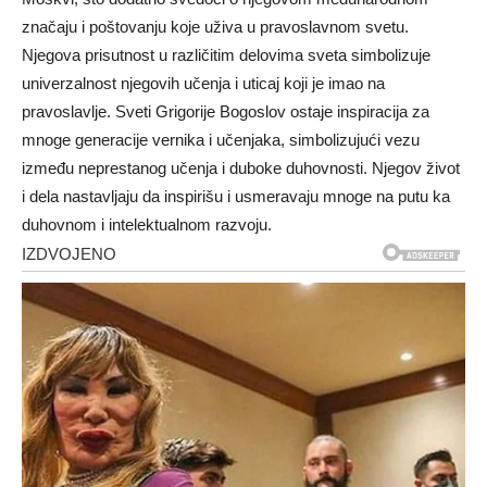
značaju i poštovanju koje uživa u pravoslavnom svetu.
Njegova prisutnost u različitim delovima sveta simbolizuje
univerzalnost njegovih učenja i uticaj koji je imao na
pravoslavlje. Sveti Grigorije Bogoslov ostaje inspiracija za
mnoge generacije vernika i učenjaka, simbolizujući vezu
između neprestanog učenja i duboke duhovnosti. Njegov život
i dela nastavljaju da inspirišu i usmeravaju mnoge na putu ka
duhovnom i intelektualnom razvoju.