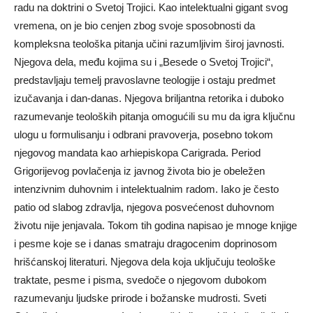
radu na doktrini o Svetoj Trojici. Kao intelektualni gigant svog
vremena, on je bio cenjen zbog svoje sposobnosti da
kompleksna teološka pitanja učini razumljivim široj javnosti.
Njegova dela, među kojima su i „Besede o Svetoj Trojici“,
predstavljaju temelj pravoslavne teologije i ostaju predmet
izučavanja i dan-danas. Njegova briljantna retorika i duboko
razumevanje teoloških pitanja omogućili su mu da igra ključnu
ulogu u formulisanju i odbrani pravoverja, posebno tokom
njegovog mandata kao arhiepiskopa Carigrada. Period
Grigorijevog povlačenja iz javnog života bio je obeležen
intenzivnim duhovnim i intelektualnim radom. Iako je često
patio od slabog zdravlja, njegova posvećenost duhovnom
životu nije jenjavala. Tokom tih godina napisao je mnoge knjige
i pesme koje se i danas smatraju dragocenim doprinosom
hrišćanskoj literaturi. Njegova dela koja uključuju teološke
traktate, pesme i pisma, svedoče o njegovom dubokom
razumevanju ljudske prirode i božanske mudrosti. Sveti