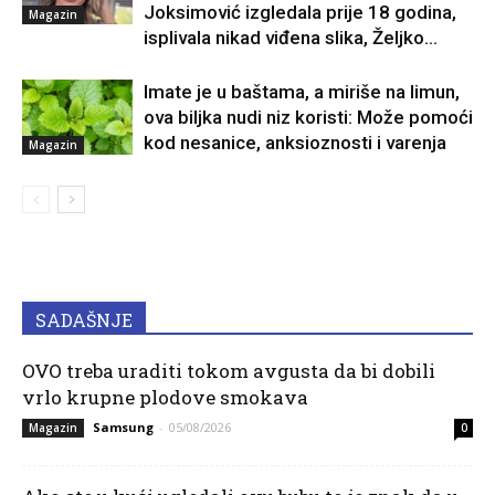
Joksimović izgledala prije 18 godina,
Magazin
isplivala nikad viđena slika, Željko...
Imate je u baštama, a miriše na limun,
ova biljka nudi niz koristi: Može pomoći
kod nesanice, anksioznosti i varenja
Magazin
SADAŠNJE
OVO treba uraditi tokom avgusta da bi dobili
vrlo krupne plodove smokava
Samsung
-
05/08/2026
Magazin
0