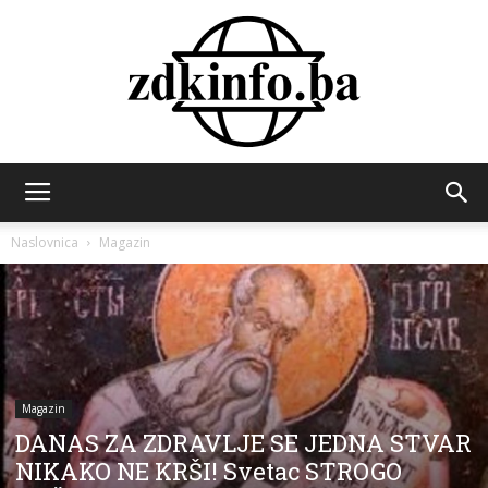
ZDK
Naslovnica
Magazin
INFO
Magazin
DANAS ZA ZDRAVLJE SE JEDNA STVAR
NIKAKO NE KRŠI! Svetac STROGO