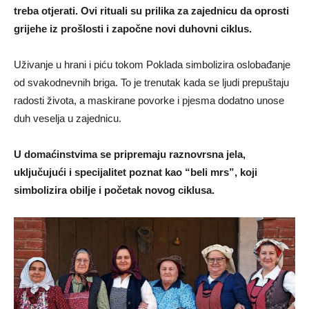
treba otjerati. Ovi rituali su prilika za zajednicu da oprosti
grijehe iz prošlosti i započne novi duhovni ciklus.
Uživanje u hrani i piću tokom Poklada simbolizira oslobađanje
od svakodnevnih briga. To je trenutak kada se ljudi prepuštaju
radosti života, a maskirane povorke i pjesma dodatno unose
duh veselja u zajednicu.
U domaćinstvima se pripremaju raznovrsna jela,
uključujući i specijalitet poznat kao “beli mrs”, koji
simbolizira obilje i početak novog ciklusa.