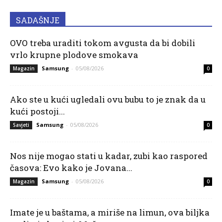
SADAŠNJE
OVO treba uraditi tokom avgusta da bi dobili
vrlo krupne plodove smokava
Samsung
-
05/08/2026
Magazin
0
Ako ste u kući ugledali ovu bubu to je znak da u
kući postoji...
Samsung
-
05/08/2026
Savjeti
0
Nos nije mogao stati u kadar, zubi kao raspored
časova: Evo kako je Jovana...
Samsung
-
05/08/2026
Magazin
0
Imate je u baštama, a miriše na limun, ova biljka