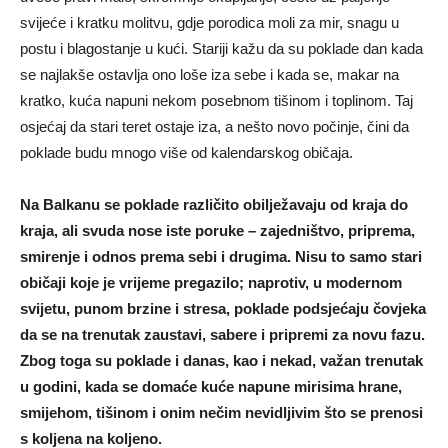
svijeće i kratku molitvu, gdje porodica moli za mir, snagu u
postu i blagostanje u kući. Stariji kažu da su poklade dan kada
se najlakše ostavlja ono loše iza sebe i kada se, makar na
kratko, kuća napuni nekom posebnom tišinom i toplinom. Taj
osjećaj da stari teret ostaje iza, a nešto novo počinje, čini da
poklade budu mnogo više od kalendarskog običaja.
Na Balkanu se poklade različito obilježavaju od kraja do
kraja, ali svuda nose iste poruke – zajedništvo, priprema,
smirenje i odnos prema sebi i drugima. Nisu to samo stari
običaji koje je vrijeme pregazilo; naprotiv, u modernom
svijetu, punom brzine i stresa, poklade podsjećaju čovjeka
da se na trenutak zaustavi, sabere i pripremi za novu fazu.
Zbog toga su poklade i danas, kao i nekad, važan trenutak
u godini, kada se domaće kuće napune mirisima hrane,
smijehom, tišinom i onim nečim nevidljivim što se prenosi
s koljena na koljeno.