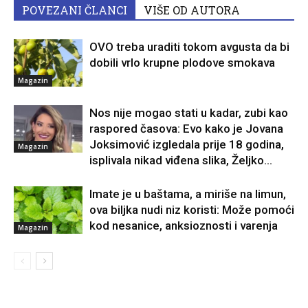
POVEZANI ČLANCI
VIŠE OD AUTORA
OVO treba uraditi tokom avgusta da bi
dobili vrlo krupne plodove smokava
Magazin
Nos nije mogao stati u kadar, zubi kao
raspored časova: Evo kako je Jovana
Joksimović izgledala prije 18 godina,
Magazin
isplivala nikad viđena slika, Željko...
Imate je u baštama, a miriše na limun,
ova biljka nudi niz koristi: Može pomoći
kod nesanice, anksioznosti i varenja
Magazin