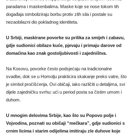
paradama i maskenbalima. Maske koje se nose tokom tih
događaja simboliziraju borbu protiv zlih sila i postale su
nezaobilazni dio pokladnog identiteta.
U Srbiji, maskirane povorke su prilika za smijeh i zabavu,
gdje sudionici obilaze kuće, pjevaju i primaju darove od
domaćina kao znak gostoljubivosti i zajedništva.
Na Kosovu, povorke često podsjećaju na tradicionalne
svadbe, dok se u Homolju prakticira skakanje preko vatre, što
je simbol pročišćenja. Ovi običaji, iako različiti u detaljima, svi
dijele zajedničku svrhu: ući u period posta sa čistim umom i
duhom.
U mnogim delovima Srbije, kao što su Popovo polje i
Vojvodina, poznati su običaji “mečkara”, gdje sudionici s
crnim licima i starim odijelima imitiraju zle duhove koje