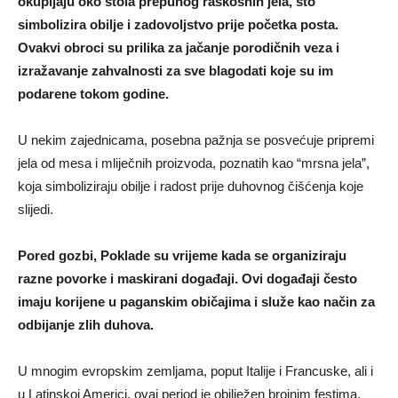
okupljaju oko stola prepunog raskošnih jela, što
simbolizira obilje i zadovoljstvo prije početka posta.
Ovakvi obroci su prilika za jačanje porodičnih veza i
izražavanje zahvalnosti za sve blagodati koje su im
podarene tokom godine.
U nekim zajednicama, posebna pažnja se posvećuje pripremi
jela od mesa i mliječnih proizvoda, poznatih kao “mrsna jela”,
koja simboliziraju obilje i radost prije duhovnog čišćenja koje
slijedi.
Pored gozbi, Poklade su vrijeme kada se organiziraju
razne povorke i maskirani događaji. Ovi događaji često
imaju korijene u paganskim običajima i služe kao način za
odbijanje zlih duhova.
U mnogim evropskim zemljama, poput Italije i Francuske, ali i
u Latinskoj Americi, ovaj period je obilježen brojnim festima,