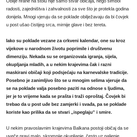
Obilje hrane na stolu nije samo stvar običaja, nego simbol
radosti, zajedništva i zahvalnosti za sve što je protekla godina
donijela. Mnogi vjeruju da se poklade obilježavaju da bi čovjek
u post ušao čistijeg srca, mirnije glave i bez tereta.
Iako su poklade vezane za crkveni kalendar, one su kroz
vijekove u narodnom životu poprimile i društvenu
dimenziju. Nekada su se organizovala igranja, sijela,
okupljanja mladih, a u nekim krajevima čak i razni
maskirani običaji koji podsjećaju na karnevalske tradicije.
Posebno je zanimljivo što se u mnogim selima vjeruje da
se na poklade valja posebno paziti na odnose s ljudima,
jer je to vrijeme kada se prašta i traži oproštaj. Čovjek bi
trebao da u post uđe bez zamjerki i svađa, pa se poklade
koriste kao prilika da se stvari „ispeglaju“ i smire.
U nekim pravoslavnim krajevima Balkana postoji običaj da se
uveče pravi malo, skromnije okupljanje, često uz paljenje