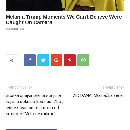
Prethodni članak
Naredni članak
Srpska snajka otkrila šta ju je
VIC DANA: Momačka večer
najviše šokiralo kod nas: Zbog
jedne stvari se preznojila od
sramote “Mi to ne radimo”