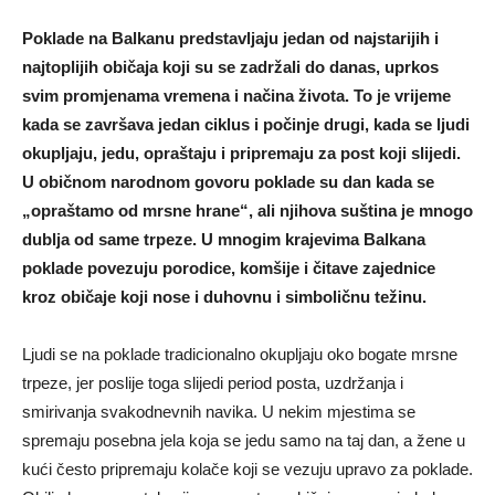
Poklade na Balkanu predstavljaju jedan od najstarijih i
najtoplijih običaja koji su se zadržali do danas, uprkos
svim promjenama vremena i načina života. To je vrijeme
kada se završava jedan ciklus i počinje drugi, kada se ljudi
okupljaju, jedu, opraštaju i pripremaju za post koji slijedi.
U običnom narodnom govoru poklade su dan kada se
„opraštamo od mrsne hrane“, ali njihova suština je mnogo
dublja od same trpeze. U mnogim krajevima Balkana
poklade povezuju porodice, komšije i čitave zajednice
kroz običaje koji nose i duhovnu i simboličnu težinu.
Ljudi se na poklade tradicionalno okupljaju oko bogate mrsne
trpeze, jer poslije toga slijedi period posta, uzdržanja i
smirivanja svakodnevnih navika. U nekim mjestima se
spremaju posebna jela koja se jedu samo na taj dan, a žene u
kući često pripremaju kolače koji se vezuju upravo za poklade.