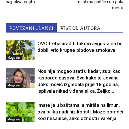
najpokvarenijih)
mestima pašće i do pola
metra
POVEZANI ČLANCI
VIŠE OD AUTORA
OVO treba uraditi tokom avgusta da bi
dobili vrlo krupne plodove smokava
Magazin
Nos nije mogao stati u kadar, zubi kao
raspored časova: Evo kako je Jovana
Joksimović izgledala prije 18 godina,
Magazin
isplivala nikad viđena slika, Željko...
Imate je u baštama, a miriše na limun,
ova biljka nudi niz koristi: Može pomoći
kod nesanice, anksioznosti i varenja
Magazin