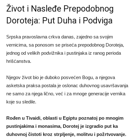
Život i Nasleđe Prepodobnog
Doroteja: Put Duha i Podviga
Srpska pravoslavna crkva danas, zajedno sa svojim
vernicima, sa ponosom se priseća prepodobnog Doroteja,
jednog od velikih podvižnika i pustinjaka iz ranog perioda
hrišćanstva.
Njegov život bio je duboko posvećen Bogu, a njegova
asketska praksa postala je oslonac duhovnog usavršavanja
ne samo za njega lično, već i za mnoge generacije vernika
koje su sledile.
Rođen u Tivaidi, oblasti u Egiptu poznatoj po mnogim
pustinjakima i monasima, Dorotej je izgradio put ka
duhovnoj čistoti kroz strpljenje, molitvu i požrtvovanje.