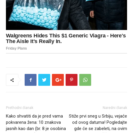
Prethodni članak
Naredni članak
Kako shvatiti da je pred vama
Stiže prvi sneg u Srbiju, vejaće
pokvarena žena: 10 znakova
od ovog datuma! Pogledajte
jasnih kao dan (br. 8 je osobina
gde će se zabeleti, na ovim