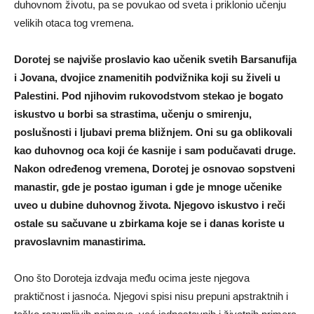
duhovnom životu, pa se povukao od sveta i priklonio učenju
velikih otaca tog vremena.
Dorotej se najviše proslavio kao učenik svetih Barsanufija
i Jovana, dvojice znamenitih podvižnika koji su živeli u
Palestini. Pod njihovim rukovodstvom stekao je bogato
iskustvo u borbi sa strastima, učenju o smirenju,
poslušnosti i ljubavi prema bližnjem. Oni su ga oblikovali
kao duhovnog oca koji će kasnije i sam podučavati druge.
Nakon određenog vremena, Dorotej je osnovao sopstveni
manastir, gde je postao iguman i gde je mnoge učenike
uveo u dubine duhovnog života. Njegovo iskustvo i reči
ostale su sačuvane u zbirkama koje se i danas koriste u
pravoslavnim manastirima.
Ono što Doroteja izdvaja među ocima jeste njegova
praktičnost i jasnoća. Njegovi spisi nisu prepuni apstraktnih i