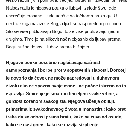
teško razumljivih pojmova, već jednostavnih i životnih primera.
Najpoznatija je njegova pouka o ljubavi i zajedništvu, gde
upoređuje monahe i ljude uopšte sa tačkama na krugu. U
centru kruga nalazi se Bog, a ljudi su raspoređeni po obodu.
Što se više približavaju Bogu, to se više približavaju i jedni
drugima. Time je na slikovit način objasnio da ljubav prema
Bogu nužno donosi i ljubav prema bližnjem.
Njegove pouke posebno naglašavaju važnost
samopoznanja i borbe protiv sopstvenih slabosti. Dorotej
je govorio da čovek ne može napredovati u duhovnom
životu ako ne spozna svoje mane i ne počne iskreno da ih
ispravlja. Smirenje je smatrao temeljem svake vrline, a
gordost korenom svakog zla. Njegova učenja obiluju
primerima iz svakodnevnog života u manastiru: kako brat
treba da se odnosi prema bratu, kako se čuva od osude,
kako se gasi gnev i kako se razvija strpljenje.