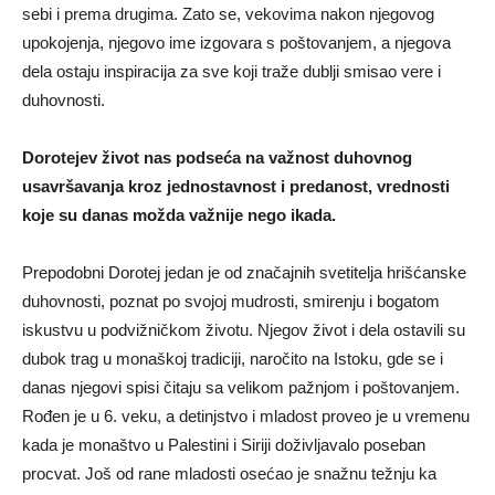
sebi i prema drugima. Zato se, vekovima nakon njegovog
upokojenja, njegovo ime izgovara s poštovanjem, a njegova
dela ostaju inspiracija za sve koji traže dublji smisao vere i
duhovnosti.
Dorotejev život nas podseća na važnost duhovnog
usavršavanja kroz jednostavnost i predanost, vrednosti
koje su danas možda važnije nego ikada.
Prepodobni Dorotej jedan je od značajnih svetitelja hrišćanske
duhovnosti, poznat po svojoj mudrosti, smirenju i bogatom
iskustvu u podvižničkom životu. Njegov život i dela ostavili su
dubok trag u monaškoj tradiciji, naročito na Istoku, gde se i
danas njegovi spisi čitaju sa velikom pažnjom i poštovanjem.
Rođen je u 6. veku, a detinjstvo i mladost proveo je u vremenu
kada je monaštvo u Palestini i Siriji doživljavalo poseban
procvat. Još od rane mladosti osećao je snažnu težnju ka