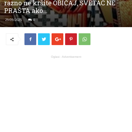
razno ne kršite OBIČAJ, SVETAC NE
PRAŠTA ako…
29/09/2025
0
Oglasi - Advertisement