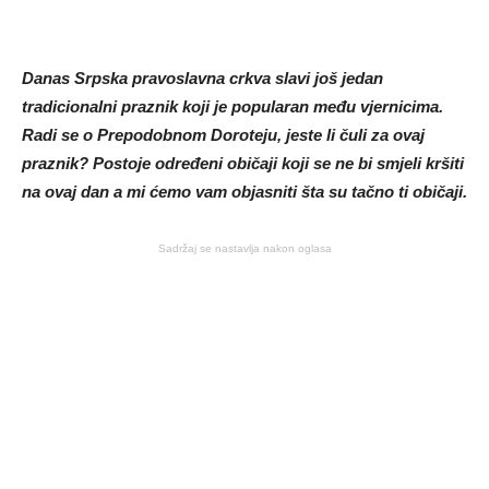
Danas Srpska pravoslavna crkva slavi još jedan
tradicionalni praznik koji je popularan među vjernicima.
Radi se o Prepodobnom Doroteju, jeste li čuli za ovaj
praznik? Postoje određeni običaji koji se ne bi smjeli kršiti
na ovaj dan a mi ćemo vam objasniti šta su tačno ti običaji.
Sadržaj se nastavlja nakon oglasa