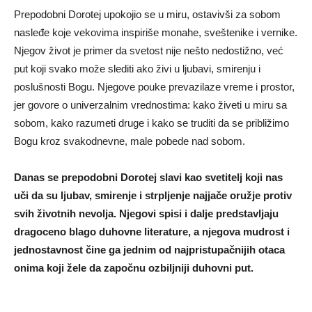
Prepodobni Dorotej upokojio se u miru, ostavivši za sobom
nasleđe koje vekovima inspiriše monahe, sveštenike i vernike.
Njegov život je primer da svetost nije nešto nedostižno, već
put koji svako može slediti ako živi u ljubavi, smirenju i
poslušnosti Bogu. Njegove pouke prevazilaze vreme i prostor,
jer govore o univerzalnim vrednostima: kako živeti u miru sa
sobom, kako razumeti druge i kako se truditi da se približimo
Bogu kroz svakodnevne, male pobede nad sobom.
Danas se prepodobni Dorotej slavi kao svetitelj koji nas
uči da su ljubav, smirenje i strpljenje najjače oružje protiv
svih životnih nevolja. Njegovi spisi i dalje predstavljaju
dragoceno blago duhovne literature, a njegova mudrost i
jednostavnost čine ga jednim od najpristupačnijih otaca
onima koji žele da započnu ozbiljniji duhovni put.