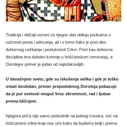
Tradicija i običaji vezani za njegov dan obiluju poukama o
važnosti posta i odricanja, ali i o tome kako je post deo
duhovnog vežbanja i poslušnosti Crkvi. Post kao duhovna
disciplina ima duboko korenje u hrišćanskom verovanju, a
Dorotejev primer je jedan od najistaknutijih.
U današnjem svetu, gde su iskušenja velika i gde je teško
ostati dosledan, primer prepodobnog Doroteja pokazuje
da je put svetosti moguć kroz skromnost, rad i ljubav
prema bližnjem.
Njegova priča nije samo podsetnik na jednog čoveka, već na
hrišćanske vrline koje nas uče kako da budemo bolji i prema