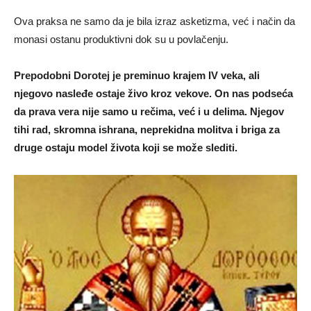
Ova praksa ne samo da je bila izraz asketizma, već i način da
monasi ostanu produktivni dok su u povlačenju.
Prepodobni Dorotej je preminuo krajem IV veka, ali
njegovo nasleđe ostaje živo kroz vekove. On nas podseća
da prava vera nije samo u rečima, već i u delima. Njegov
tihi rad, skromna ishrana, neprekidna molitva i briga za
druge ostaju model života koji se može slediti.