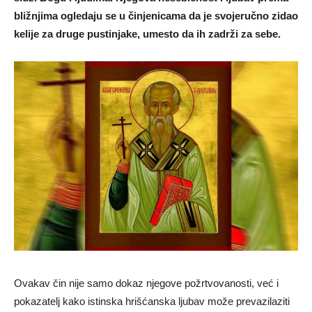
bližnjima ogledaju se u činjenicama da je svojeručno zidao
kelije za druge pustinjake, umesto da ih zadrži za sebe.
Ovakav čin nije samo dokaz njegove požrtvovanosti, već i
pokazatelj kako istinska hrišćanska ljubav može prevazilaziti