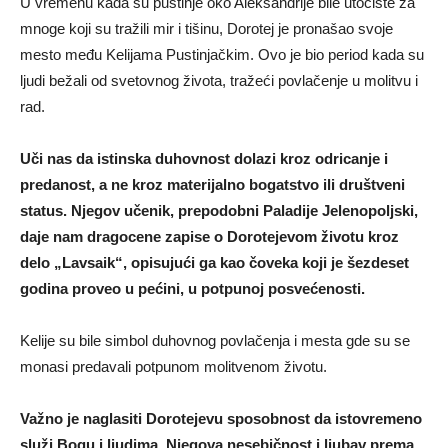
U vremenu kada su pustinje oko Aleksandrije bile utočište za
mnoge koji su tražili mir i tišinu, Dorotej je pronašao svoje
mesto među Kelijama Pustinjačkim. Ovo je bio period kada su
ljudi bežali od svetovnog života, tražeći povlačenje u molitvu i
rad.
Uči nas da istinska duhovnost dolazi kroz odricanje i
predanost, a ne kroz materijalno bogatstvo ili društveni
status. Njegov učenik, prepodobni Paladije Jelenopoljski,
daje nam dragocene zapise o Dorotejevom životu kroz
delo „Lavsaik“, opisujući ga kao čoveka koji je šezdeset
godina proveo u pećini, u potpunoj posvećenosti.
Kelije su bile simbol duhovnog povlačenja i mesta gde su se
monasi predavali potpunom molitvenom životu.
Važno je naglasiti Dorotejevu sposobnost da istovremeno
služi Bogu i ljudima. Njegova nesebičnost i ljubav prema