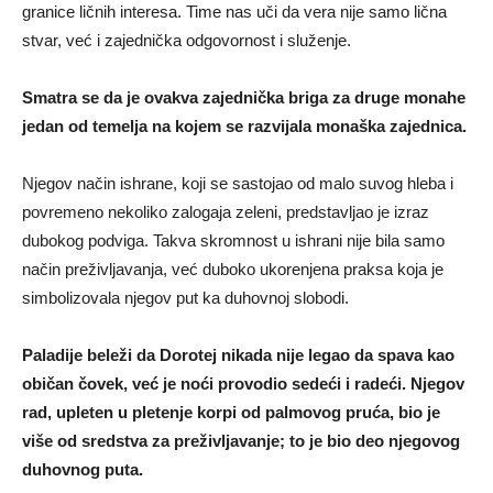
granice ličnih interesa. Time nas uči da vera nije samo lična
stvar, već i zajednička odgovornost i služenje.
Smatra se da je ovakva zajednička briga za druge monahe
jedan od temelja na kojem se razvijala monaška zajednica.
Njegov način ishrane, koji se sastojao od malo suvog hleba i
povremeno nekoliko zalogaja zeleni, predstavljao je izraz
dubokog podviga. Takva skromnost u ishrani nije bila samo
način preživljavanja, već duboko ukorenjena praksa koja je
simbolizovala njegov put ka duhovnoj slobodi.
Paladije beleži da Dorotej nikada nije legao da spava kao
običan čovek, već je noći provodio sedeći i radeći. Njegov
rad, upleten u pletenje korpi od palmovog pruća, bio je
više od sredstva za preživljavanje; to je bio deo njegovog
duhovnog puta.