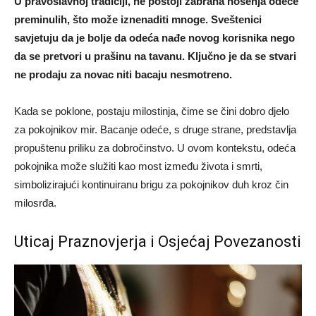
U pravoslavnoj tradiciji, ne postoji zabrana nošenja odeće
preminulih, što može iznenaditi mnoge. Sveštenici
savjetuju da je bolje da odeća nađe novog korisnika nego
da se pretvori u prašinu na tavanu. Ključno je da se stvari
ne prodaju za novac niti bacaju nesmotreno.
Kada se poklone, postaju milostinja, čime se čini dobro djelo
za pokojnikov mir. Bacanje odeće, s druge strane, predstavlja
propuštenu priliku za dobročinstvo. U ovom kontekstu, odeća
pokojnika može služiti kao most između života i smrti,
simbolizirajući kontinuiranu brigu za pokojnikov duh kroz čin
milosrđa.
Uticaj Praznovjerja i Osjećaj Povezanosti