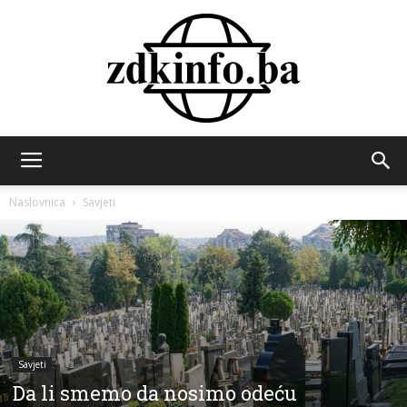
ZDK
Naslovnica
Savjeti
INFO
Savjeti
Da li smemo da nosimo odeću