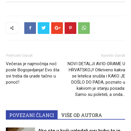
Prethodni članak
Naredni članak
Večeras je najmoćnija noć
NOVI DETALJI AVIO-DRAME U
posle Bogojavljanja! Evo šta
HRVATSKOJ! Otkriveno kakva
svi treba da urade tačno u
se letelica srušila i KAKO JE
ponoć!
DOŠLO DO PADA, poznato u
kakvom je stanju posada:
Samo su poleteli, a onda…
POVEZANI ČLANCI
VIŠE OD AUTORA
Ako ste u kući ugledali ovu bubu to je