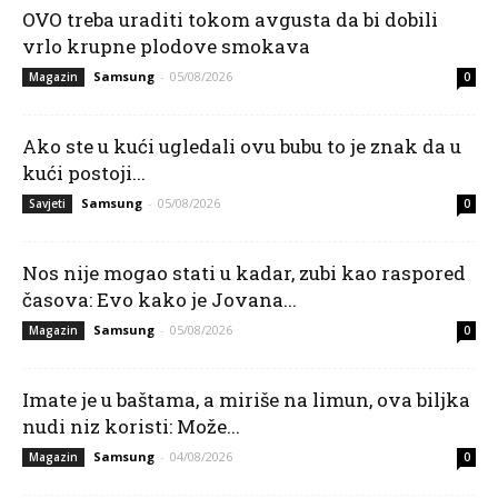
OVO treba uraditi tokom avgusta da bi dobili
vrlo krupne plodove smokava
Samsung
-
05/08/2026
Magazin
0
Ako ste u kući ugledali ovu bubu to je znak da u
kući postoji...
Samsung
-
05/08/2026
Savjeti
0
Nos nije mogao stati u kadar, zubi kao raspored
časova: Evo kako je Jovana...
Samsung
-
05/08/2026
Magazin
0
Imate je u baštama, a miriše na limun, ova biljka
nudi niz koristi: Može...
Samsung
-
04/08/2026
Magazin
0