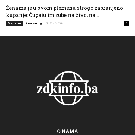
Ženama je u ovom plemenu strogo zabranjeno
kupanje: Čupaju im zube na živo, na...
Samsung
-
03/08/2026
Magazin
0
O NAMA