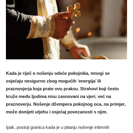
Kada je riječ o nošenju odeće pokojnika, mnogi se
osjećaju nesigurno zbog mogućih ‘energija’ ili
praznovjerja koja prate ovu praksu. Strahovi koji često
kruže među ljudima nisu zasnovani na vjeri, već na
praznoverju. Nošenje džempera pokojnog oca, na primjer,
može donijeti utjehu i osjećaj povezanosti s njim.
Ipak, postoji granica kada je u pitanju nošenje intimnih