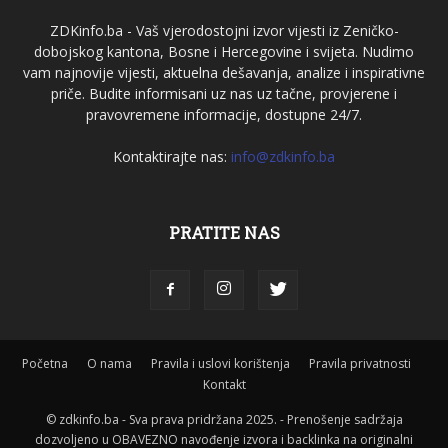
ZDKinfo.ba - Vaš vjerodostojni izvor vijesti iz Zeničko-
dobojskog kantona, Bosne i Hercegovine i svijeta. Nudimo
vam najnovije vijesti, aktuelna dešavanja, analize i inspirativne
priče. Budite informisani uz nas uz tačne, provjerene i
pravovremene informacije, dostupne 24/7.
Kontaktirajte nas:
info@zdkinfo.ba
PRATITE NAS
Početna
O nama
Pravila i uslovi korištenja
Pravila privatnosti
Kontakt
© zdkinfo.ba - Sva prava pridržana 2025. - Prenošenje sadržaja
dozvoljeno u OBAVEZNO navođenje izvora i backlinka na originalni