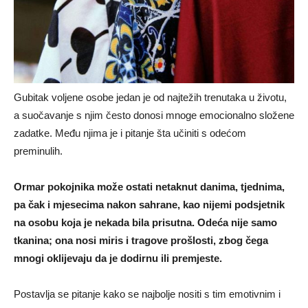
Gubitak voljene osobe jedan je od najtežih trenutaka u životu,
a suočavanje s njim često donosi mnoge emocionalno složene
zadatke. Među njima je i pitanje šta učiniti s odećom
preminulih.
Ormar pokojnika može ostati netaknut danima, tjednima,
pa čak i mjesecima nakon sahrane, kao nijemi podsjetnik
na osobu koja je nekada bila prisutna. Odeća nije samo
tkanina; ona nosi miris i tragove prošlosti, zbog čega
mnogi oklijevaju da je dodirnu ili premjeste.
Postavlja se pitanje kako se najbolje nositi s tim emotivnim i