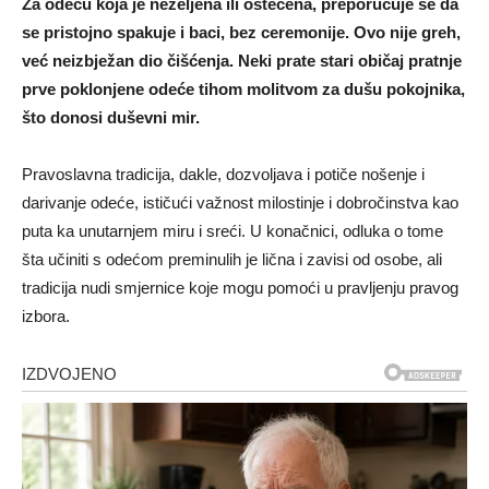
Za odeću koja je neželjena ili oštećena, preporučuje se da
se pristojno spakuje i baci, bez ceremonije. Ovo nije greh,
već neizbježan dio čišćenja. Neki prate stari običaj pratnje
prve poklonjene odeće tihom molitvom za dušu pokojnika,
što donosi duševni mir.
Pravoslavna tradicija, dakle, dozvoljava i potiče nošenje i
darivanje odeće, ističući važnost milostinje i dobročinstva kao
puta ka unutarnjem miru i sreći. U konačnici, odluka o tome
šta učiniti s odećom preminulih je lična i zavisi od osobe, ali
tradicija nudi smjernice koje mogu pomoći u pravljenju pravog
izbora.