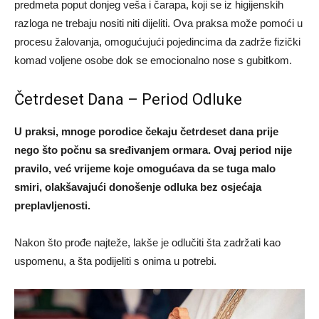
predmeta poput donjeg veša i čarapa, koji se iz higijenskih
razloga ne trebaju nositi niti dijeliti. Ova praksa može pomoći u
procesu žalovanja, omogućujući pojedincima da zadrže fizički
komad voljene osobe dok se emocionalno nose s gubitkom.
Četrdeset Dana – Period Odluke
U praksi, mnoge porodice čekaju četrdeset dana prije
nego što počnu sa sređivanjem ormara. Ovaj period nije
pravilo, već vrijeme koje omogućava da se tuga malo
smiri, olakšavajući donošenje odluka bez osjećaja
preplavljenosti.
Nakon što prođe najteže, lakše je odlučiti šta zadržati kao
uspomenu, a šta podijeliti s onima u potrebi.