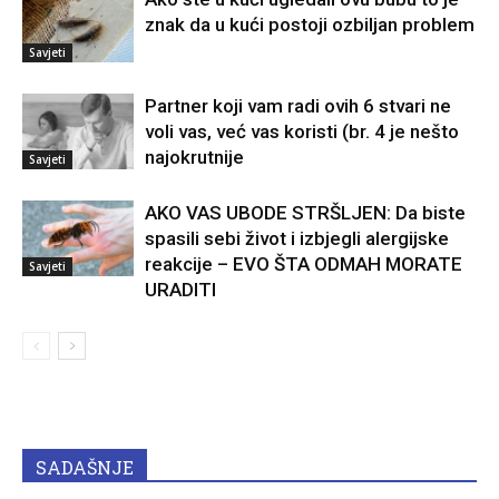
znak da u kući postoji ozbiljan problem
Savjeti
Partner koji vam radi ovih 6 stvari ne
voli vas, već vas koristi (br. 4 je nešto
najokrutnije
Savjeti
AKO VAS UBODE STRŠLJEN: Da biste
spasili sebi život i izbjegli alergijske
reakcije – EVO ŠTA ODMAH MORATE
Savjeti
URADITI
SADAŠNJE