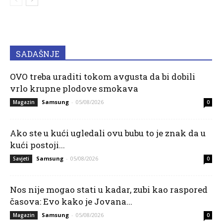
SADAŠNJE
OVO treba uraditi tokom avgusta da bi dobili
vrlo krupne plodove smokava
Samsung
-
05/08/2026
Magazin
0
Ako ste u kući ugledali ovu bubu to je znak da u
kući postoji...
Samsung
-
05/08/2026
Savjeti
0
Nos nije mogao stati u kadar, zubi kao raspored
časova: Evo kako je Jovana...
Samsung
-
05/08/2026
Magazin
0