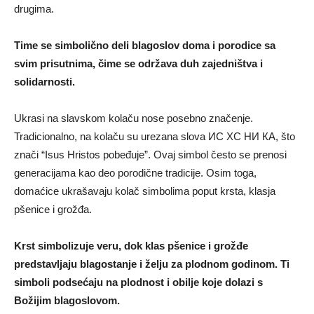
drugima.
Time se simbolično deli blagoslov doma i porodice sa
svim prisutnima, čime se održava duh zajedništva i
solidarnosti.
Ukrasi na slavskom kolaču nose posebno značenje.
Tradicionalno, na kolaču su urezana slova ИС ХС НИ КА, što
znači “Isus Hristos pobeđuje”. Ovaj simbol često se prenosi
generacijama kao deo porodične tradicije. Osim toga,
domaćice ukrašavaju kolač simbolima poput krsta, klasja
pšenice i grožđa.
Krst simbolizuje veru, dok klas pšenice i grožđe
predstavljaju blagostanje i želju za plodnom godinom. Ti
simboli podsećaju na plodnost i obilje koje dolazi s
Božijim blagoslovom.