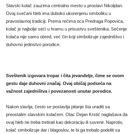
Slavski kolač zauzima centralno mesto u proslavi Nikoljdan.
Ovaj svečani hleb ima duboko ukorenjenu simboliku u
pravoslavnoj tradiciji. Prema rečima oca Predraga Popovića,
kolač je najbolje seći u hramu u prisustvu sveštenika. Sečenje
kolača nije samo obred, već čin koji simbolizuje zajedništvo i
duhovno jedinstvo porodice.
Sveštenik izgovara tropar i čita jevanđelje, čime se ovom
gestu daje duhovni značaj. Ovaj običaj podseća na
važnost zajedništva i povezanosti unutar porodice.
Nakon slavlja, često se postavlja pitanje šta uraditi sa
preostalim slavskim kolačem. Otac Dejan Krstić naglašava da
ovaj hleb ne treba tretirati kao dekoraciju ili suvenir. Naprotiv,
kolač simbolizuje dar i blagoslov, te bi ga trebalo podeliti sa