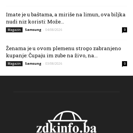
Imate je u baštama, a miriše na limun, ova biljka
nudi niz koristi: Može...
Samsung
-
04/08/2026
Magazin
0
Ženama je u ovom plemenu strogo zabranjeno
kupanje: Čupaju im zube na živo, na...
Samsung
-
03/08/2026
Magazin
0