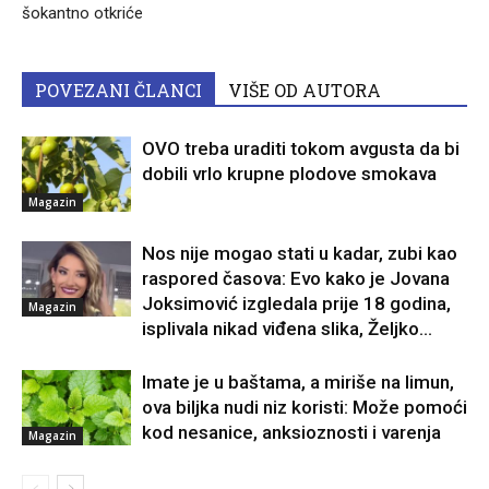
šokantno otkriće
POVEZANI ČLANCI
VIŠE OD AUTORA
OVO treba uraditi tokom avgusta da bi
dobili vrlo krupne plodove smokava
Magazin
Nos nije mogao stati u kadar, zubi kao
raspored časova: Evo kako je Jovana
Joksimović izgledala prije 18 godina,
Magazin
isplivala nikad viđena slika, Željko...
Imate je u baštama, a miriše na limun,
ova biljka nudi niz koristi: Može pomoći
kod nesanice, anksioznosti i varenja
Magazin