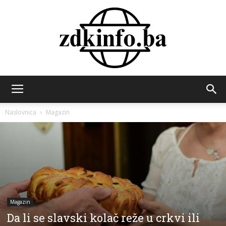
ZDK
Naslovnica
Magazin
INFO
Magazin
Da li se slavski kolač reže u crkvi ili