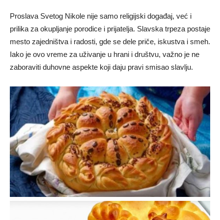
Proslava Svetog Nikole nije samo religijski događaj, već i
prilika za okupljanje porodice i prijatelja. Slavska trpeza postaje
mesto zajedništva i radosti, gde se dele priče, iskustva i smeh.
Iako je ovo vreme za uživanje u hrani i društvu, važno je ne
zaboraviti duhovne aspekte koji daju pravi smisao slavlju.