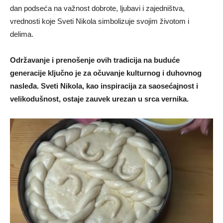
dan podseća na važnost dobrote, ljubavi i zajedništva,
vrednosti koje Sveti Nikola simbolizuje svojim životom i
delima.
Održavanje i prenošenje ovih tradicija na buduće
generacije ključno je za očuvanje kulturnog i duhovnog
nasleđa. Sveti Nikola, kao inspiracija za saosećajnost i
velikodušnost, ostaje zauvek urezan u srca vernika.