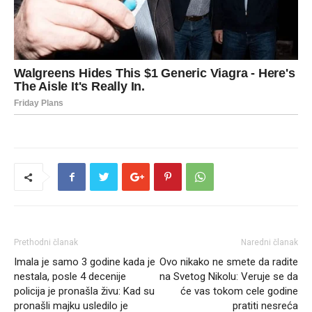
Prethodni članak
Naredni članak
Imala je samo 3 godine kada je
Ovo nikako ne smete da radite
nestala, posle 4 decenije
na Svetog Nikolu: Veruje se da
policija je pronašla živu: Kad su
će vas tokom cele godine
pronašli majku usledilo je
pratiti nesreća