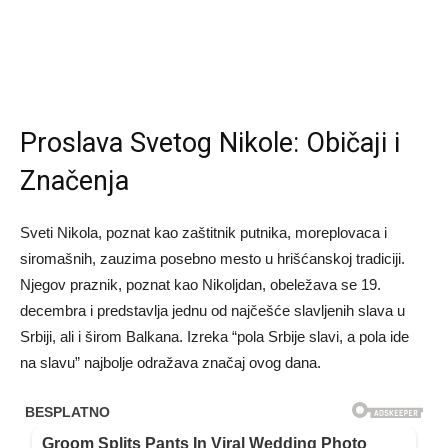
Proslava Svetog Nikole: Običaji i
Značenja
Sveti Nikola, poznat kao zaštitnik putnika, moreplovaca i
siromašnih, zauzima posebno mesto u hrišćanskoj tradiciji.
Njegov praznik, poznat kao Nikoljdan, obeležava se 19.
decembra i predstavlja jednu od najčešće slavljenih slava u
Srbiji, ali i širom Balkana. Izreka “pola Srbije slavi, a pola ide
na slavu” najbolje odražava značaj ovog dana.