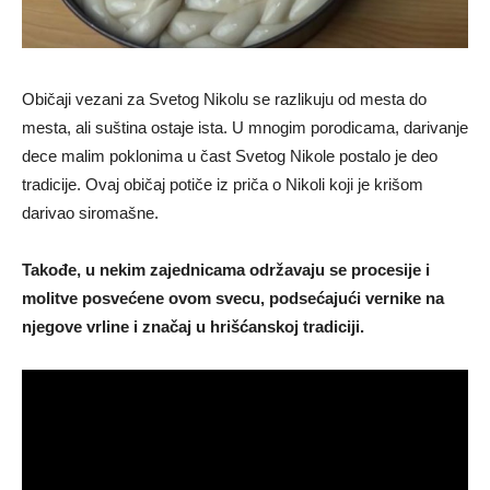
Običaji vezani za Svetog Nikolu se razlikuju od mesta do
mesta, ali suština ostaje ista. U mnogim porodicama, darivanje
dece malim poklonima u čast Svetog Nikole postalo je deo
tradicije. Ovaj običaj potiče iz priča o Nikoli koji je krišom
darivao siromašne.
Takođe, u nekim zajednicama održavaju se procesije i
molitve posvećene ovom svecu, podsećajući vernike na
njegove vrline i značaj u hrišćanskoj tradiciji.