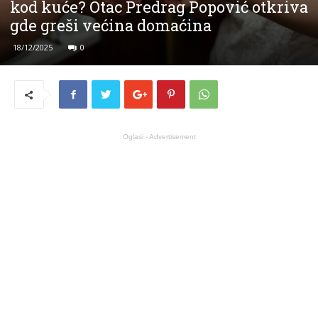
kod kuće? Otac Predrag Popović otkriva
gde greši većina domaćina
18/12/2025
0
Oglasi - Advertisement