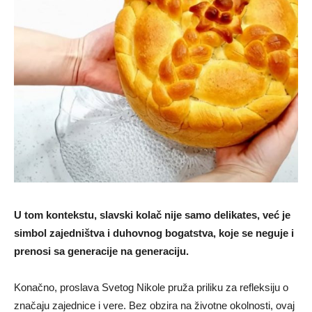
U tom kontekstu, slavski kolač nije samo delikates, već je
simbol zajedništva i duhovnog bogatstva, koje se neguje i
prenosi sa generacije na generaciju.
Konačno, proslava Svetog Nikole pruža priliku za refleksiju o
značaju zajednice i vere. Bez obzira na životne okolnosti, ovaj