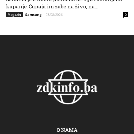
kupanje: Čupaju im zube na živo, na...
Samsung
-
03/08/2026
Magazin
0
O NAMA