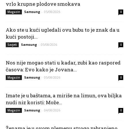
vrlo krupne plodove smokava
Samsung
-
05/08/2026
Magazin
0
Ako ste u kući ugledali ovu bubu to je znak da u
kući postoji...
Samsung
-
05/08/2026
Savjeti
0
Nos nije mogao stati u kadar, zubi kao raspored
časova: Evo kako je Jovana...
Samsung
-
05/08/2026
Magazin
0
Imate je u baštama, a miriše na limun, ova biljka
nudi niz koristi: Može...
Samsung
-
04/08/2026
Magazin
0
Ženama je u ovom plemenu strogo zabranjeno