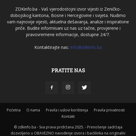
ZDKinfo.ba - Vaš vjerodostojni izvor vijesti iz Zeničko-
dobojskog kantona, Bosne i Hercegovine i svijeta. Nudimo
vam najnovije vijesti, aktuelna dešavanja, analize i inspirativne
priče. Budite informisani uz nas uz tačne, provjerene i
pravovremene informacije, dostupne 24/7.
Kontaktirajte nas:
info@zdkinfo.ba
PRATITE NAS
Početna
O nama
Pravila i uslovi korištenja
Pravila privatnosti
Kontakt
© zdkinfo.ba - Sva prava pridržana 2025. - Prenošenje sadržaja
dozvoljeno u OBAVEZNO navođenje izvora i backlinka na originalni