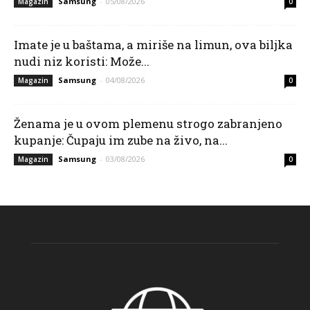
Samsung
-
05/08/2026
Magazin
0
Imate je u baštama, a miriše na limun, ova biljka
nudi niz koristi: Može...
Samsung
-
04/08/2026
Magazin
0
Ženama je u ovom plemenu strogo zabranjeno
kupanje: Čupaju im zube na živo, na...
Samsung
-
03/08/2026
Magazin
0