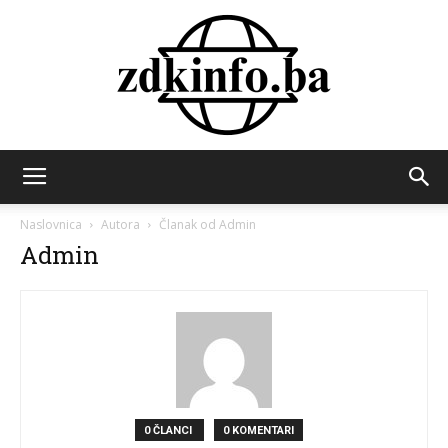
ZDK
Naslovnica
Autora
Članak od Admin
Admin
INFO
0 ČLANCI
0 KOMENTARI