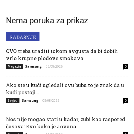
Nema poruka za prikaz
SADAŠNJE
OVO treba uraditi tokom avgusta da bi dobili
vrlo krupne plodove smokava
Samsung
-
05/08/2026
Magazin
0
Ako ste u kući ugledali ovu bubu to je znak da u
kući postoji...
Samsung
-
05/08/2026
Savjeti
0
Nos nije mogao stati u kadar, zubi kao raspored
časova: Evo kako je Jovana...