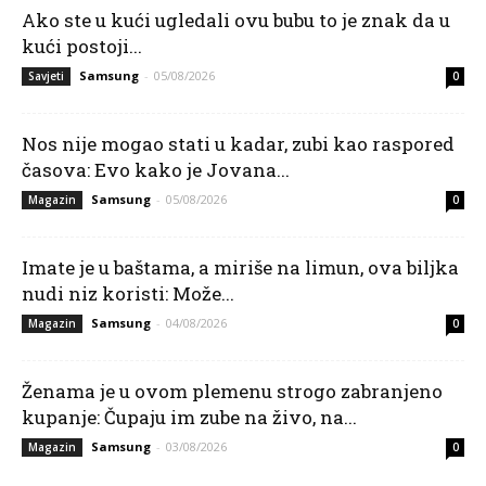
Ako ste u kući ugledali ovu bubu to je znak da u
kući postoji...
Samsung
-
05/08/2026
Savjeti
0
Nos nije mogao stati u kadar, zubi kao raspored
časova: Evo kako je Jovana...
Samsung
-
05/08/2026
Magazin
0
Imate je u baštama, a miriše na limun, ova biljka
nudi niz koristi: Može...
Samsung
-
04/08/2026
Magazin
0
Ženama je u ovom plemenu strogo zabranjeno
kupanje: Čupaju im zube na živo, na...
Samsung
-
03/08/2026
Magazin
0