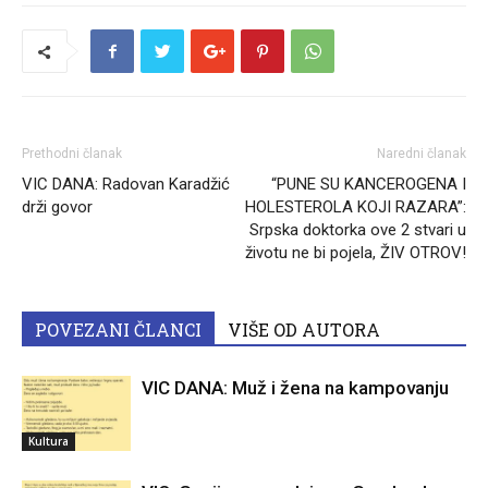
Prethodni članak
Naredni članak
VIC DANA: Radovan Karadžić
“PUNE SU KANCEROGENA I
drži govor
HOLESTEROLA KOJI RAZARA”:
Srpska doktorka ove 2 stvari u
životu ne bi pojela, ŽIV OTROV!
POVEZANI ČLANCI
VIŠE OD AUTORA
VIC DANA: Muž i žena na kampovanju
Kultura