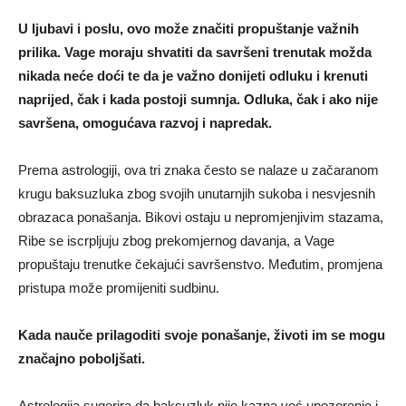
U ljubavi i poslu, ovo može značiti propuštanje važnih
prilika. Vage moraju shvatiti da savršeni trenutak možda
nikada neće doći te da je važno donijeti odluku i krenuti
naprijed, čak i kada postoji sumnja. Odluka, čak i ako nije
savršena, omogućava razvoj i napredak.
Prema astrologiji, ova tri znaka često se nalaze u začaranom
krugu baksuzluka zbog svojih unutarnjih sukoba i nesvjesnih
obrazaca ponašanja. Bikovi ostaju u nepromjenjivim stazama,
Ribe se iscrpljuju zbog prekomjernog davanja, a Vage
propuštaju trenutke čekajući savršenstvo. Međutim, promjena
pristupa može promijeniti sudbinu.
Kada nauče prilagoditi svoje ponašanje, životi im se mogu
značajno poboljšati.
Astrologija sugerira da baksuzluk nije kazna već upozorenje i