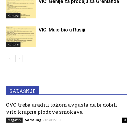
VIC: Genije za prodaju sa Grenlanda
Kultura
VIC: Mujo bio u Rusiji
Kultura
SADAŠNJE
OVO treba uraditi tokom avgusta da bi dobili
vrlo krupne plodove smokava
Samsung
-
05/08/2026
Magazin
0