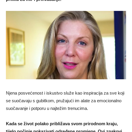
Njena posvećenost i iskustvo služe kao inspiracija za sve koji
se suočavaju s gubitkom, pružajući im alate za emocionalno
suočavanje i potporu u najtežim trenucima.
Kada se život polako približava svom prirodnom kraju,
tijelo počinje pokazivati određene promjene. Ovi znakovi