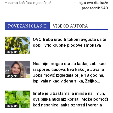
– samo kašičica mjesečno!
detalj, a evo šta kaže
predsednik SAD
POVEZANI ČLANCI
VIŠE OD AUTORA
OVO treba uraditi tokom avgusta da bi
dobili vrlo krupne plodove smokava
Magazin
Nos nije mogao stati u kadar, zubi kao
raspored časova: Evo kako je Jovana
Joksimović izgledala prije 18 godina,
Magazin
isplivala nikad viđena slika, Željko...
Imate je u baštama, a miriše na limun,
ova biljka nudi niz koristi: Može pomoći
kod nesanice, anksioznosti i varenja
Magazin