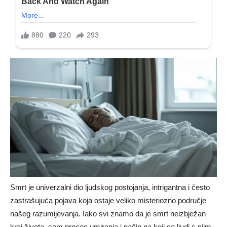
Smrt je univerzalni dio ljudskog postojanja, intrigantna i često
zastrašujuća pojava koja ostaje veliko misteriozno područje
našeg razumijevanja. Iako svi znamo da je smrt neizbježan
kraj života, sam proces umiranja i način na koji se ljudi s njim