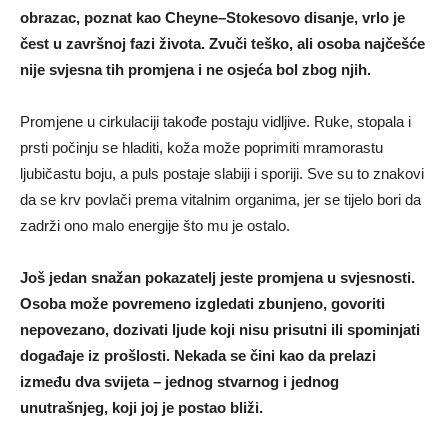
obrazac, poznat kao Cheyne–Stokesovo disanje, vrlo je
čest u završnoj fazi života. Zvuči teško, ali osoba najčešće
nije svjesna tih promjena i ne osjeća bol zbog njih.
Promjene u cirkulaciji takođe postaju vidljive. Ruke, stopala i
prsti počinju se hladiti, koža može poprimiti mramorastu
ljubičastu boju, a puls postaje slabiji i sporiji. Sve su to znakovi
da se krv povlači prema vitalnim organima, jer se tijelo bori da
zadrži ono malo energije što mu je ostalo.
Još jedan snažan pokazatelj jeste promjena u svjesnosti.
Osoba može povremeno izgledati zbunjeno, govoriti
nepovezano, dozivati ljude koji nisu prisutni ili spominjati
događaje iz prošlosti. Nekada se čini kao da prelazi
između dva svijeta – jednog stvarnog i jednog
unutrašnjeg, koji joj je postao bliži.