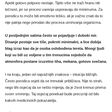
Apetit gotovo potpuno nestaje. Tijelo više ne traži hranu niti
tečnost, jer se procesi varenja usporavaju do minimuma. Za
porodicu to može biti emotivno teško, ali je važno znati da to
nije patnja nego prirodan dio procesa umirivanja organizma.
U posljednjim satima često se pojavljuje i duboki mir.
Disanje postaje sve tiše, pokreti minimalni, a lice dobija
blag izraz kao da je osoba oslobođena tereta. Mnogi ljudi
koji su bili uz voljene u tim trenucima svjedoče da
atmosfera postane izuzetno tiha, mekana, gotovo svečana.
I na kraju, jedan od najvažnijih znakova – intuicija bližnjih.
Često porodica osjeti da se trenutak približava. Nije to strah,
nego tihi osjećaj da se nešto mijenja, da je život krenuo prema
svom smirenju. Taj osjećaj ponekad bude precizniji od bilo
kakvih medicinskih pokazatelja.