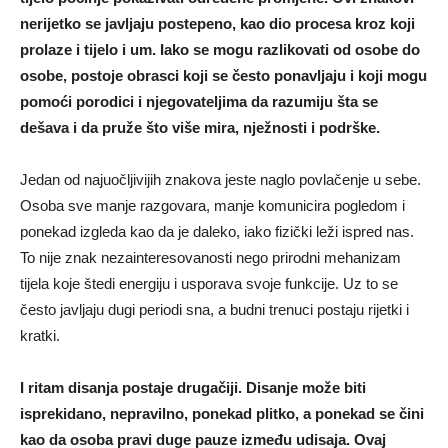
nerijetko se javljaju postepeno, kao dio procesa kroz koji
prolaze i tijelo i um. Iako se mogu razlikovati od osobe do
osobe, postoje obrasci koji se često ponavljaju i koji mogu
pomoći porodici i njegovateljima da razumiju šta se
dešava i da pruže što više mira, nježnosti i podrške.
Jedan od najuočljivijih znakova jeste naglo povlačenje u sebe.
Osoba sve manje razgovara, manje komunicira pogledom i
ponekad izgleda kao da je daleko, iako fizički leži ispred nas.
To nije znak nezainteresovanosti nego prirodni mehanizam
tijela koje štedi energiju i usporava svoje funkcije. Uz to se
često javljaju dugi periodi sna, a budni trenuci postaju rijetki i
kratki.
I ritam disanja postaje drugačiji. Disanje može biti
isprekidano, nepravilno, ponekad plitko, a ponekad se čini
kao da osoba pravi duge pauze između udisaja. Ovaj