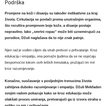
Podrška
Promjene na koži i disanju su također indikativne za kraj
života. Cirkulacija se povlači prema unutrašnjim organima,
što rezultira promjenom boje kože, a disanje postaje
nepravilno. Iako „smrtni ropac“ može biti uznemirujući za
porodice, Džuli naglašava da to nije znak patnje.
Njen rad je vođen ciljem da strah pretvori u prihvatanje. Kroz
edukaciju i empatiju, ona pomaže ljudima da se ne osjećaju
bespomoćno tokom ovih teških trenutaka, pružajući im mir
kroz razumijevanje.
Konačno, suočavanje s posljednjim trenucima života
zahtijeva duboko razumijevanje i empatiju. Džuli Mekfaden
svojim radom pokazuje kako se kroz edukaciju može
olakšati proces umiranja, pretvarajući ga iz izvora straha u
priliku za mir i prihvaćanje.