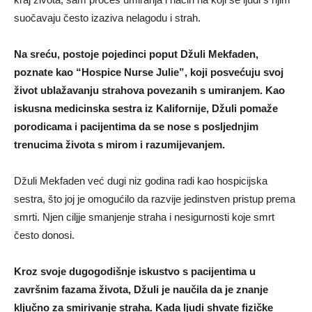
suočavaju često izaziva nelagodu i strah.
Na sreću, postoje pojedinci poput Džuli Mekfaden,
poznate kao “Hospice Nurse Julie”, koji posvećuju svoj
život ublažavanju strahova povezanih s umiranjem. Kao
iskusna medicinska sestra iz Kalifornije, Džuli pomaže
porodicama i pacijentima da se nose s posljednjim
trenucima života s mirom i razumijevanjem.
Džuli Mekfaden već dugi niz godina radi kao hospicijska
sestra, što joj je omogućilo da razvije jedinstven pristup prema
smrti. Njen ciljje smanjenje straha i nesigurnosti koje smrt
često donosi.
Kroz svoje dugogodišnje iskustvo s pacijentima u
završnim fazama života, Džuli je naučila da je znanje
ključno za smirivanje straha. Kada ljudi shvate fizičke